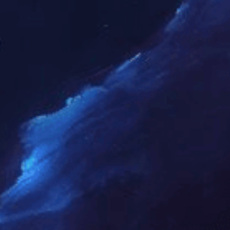
富力强、具有丰富实践经验的管理人才和技术人才，在工程建设的施