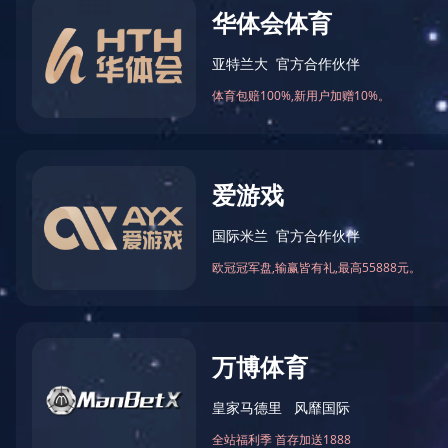
企业业绩
市政工程业绩
公路工程业绩
电力工程业绩
水利工程业绩
房建工程业绩
业绩展示
乐鱼官方网站

乐鱼官方网站
乐鱼官方网站
业内动态
联系我们

联系我们