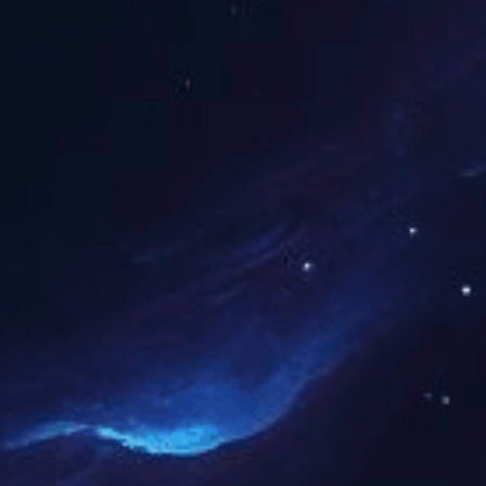
工、预算、管理上有较强组合能力，近年来在全国范围内承接承建了
已拓展至福建、重庆、安徽、甘肃、山东、西藏等省市。
公司具有建筑工程施工总承包一级、市政公用工程总承包二级、
级、地质灾害防治施工丙级、施工劳务不分等级、建筑装修装饰工
级、建筑幕墙工程专业承包二级、地基基础工程专业承包二级、古
公司不断加强全面管理，注重提高自身素质，以雄厚的实力、专业
部门、金融机构的充分信赖， 本公司通过ISO9001、GB/T50430、I
业”；2021年被评为“优秀建筑施工企业”；2014年至2019年连
区（龙岩高新区）管委会授予“纳税超千万”、“2018年纳税大户”
公司奉行“建一流工程，供满意服务”的质量方针，弘扬“团结、
服务。
CONTACT INFORMATION