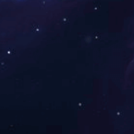
联系方式
福建省龙岩市新罗区东肖镇龙腾南路14号珠江大厦7层701室
0597-2336139
382955834@qq.com
WEBSITE QR CODE
网站二维码
扫一扫进入网站
微信公众号
扫一扫关注微信公众号
ONLINE MESSAGE