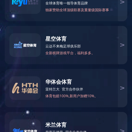
企业业绩
市政工程业绩
公路工程业绩
电力工程业绩
水利工程业绩
房建工程业绩
业绩展示
乐鱼官方网站

乐鱼官方网站
乐鱼官方网站
业内动态
联系我们

联系我们