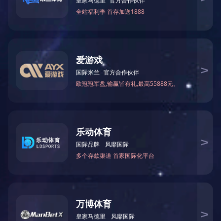
联系方式
客户留言
乐鱼官方网站-乐鱼(中国)
公司简介
荣誉资质
企业资质
企业专利
企业荣誉
企业业绩
市政工程业绩
公路工程业绩
电力工程业绩
水利工程业
绩
房建工程业绩
业绩展示
乐鱼官方网站
乐鱼官方网站
业内动态
联系我们
联系方式
客户留言

乐鱼官方网站-乐鱼(中国)