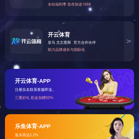
公司简介
荣誉资质

企业资质
企业专利
企业荣誉
企业业绩

市政工程业绩
公路工程业绩
电力工程业绩
水利工程业
绩
房建工程业绩
业绩展示
乐鱼官方网站

乐鱼官方网站
业内动态
联系我们

联系方式
客户留言
联系方式
客户留言
当前位置：
乐鱼官方网站-乐鱼(中国)
/
联系我们