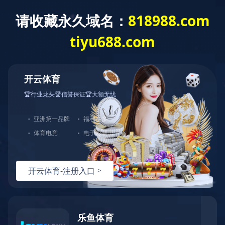
乐鱼官方网站
乐鱼官方网站-乐鱼(中国)
公司简介
荣誉资质

荣誉资质
企业资质
企业专利
企业荣誉
企业业绩
